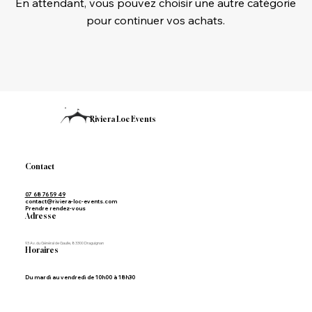
En attendant, vous pouvez choisir une autre catégorie
pour continuer vos achats.
Riviera Loc Events
Contact
07 68 76 59 49
contact@riviera-loc-events.com
Prendre rendez-vous
Adresse
93 Av. du Général de Gaulle, 83300 Draguignan
Horaires
Du mardi au vendredi de 10h00 à 18h30