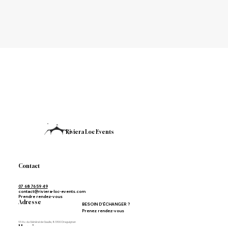
Riviera Loc Events
Contact
07 68 76 59 49
contact@riviera-loc-events.com
Prendre rendez-vous
Adresse
BESOIN D'ÉCHANGER ?
Prenez rendez-vous
93 Av. du Général de Gaulle, 83300 Draguignan
Horaires