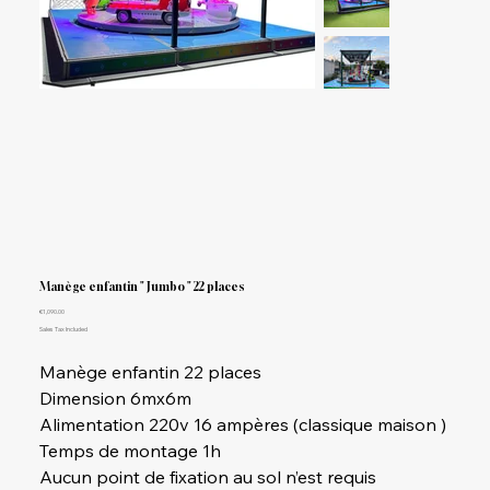
Manège enfantin " Jumbo " 22 places
Price
€1,090.00
Sales Tax Included
Manège enfantin 22 places
Dimension 6mx6m
Alimentation 220v 16 ampères (classique maison )
Temps de montage 1h
Aucun point de fixation au sol n’est requis