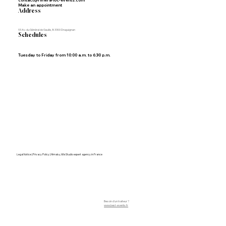
Make an appointment
Address
93 Av. du Général de Gaulle, 83300 Draguignan
Schedules
Tuesday to Friday from 10:00 a.m. to 6:30 p.m.
Legal Notice | Privacy Policy | Himaku, Wix Studio expert agency in France
Besoin d'un traiteur ?
www.best-events.fr