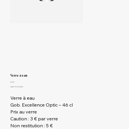
Verre à eau
Price
€2.00
Sales Tax Included
Verre à eau
Gob. Excellence Optic – 46 cl
Prix au verre
Caution : 3 € par verre
Non restitution : 5 €