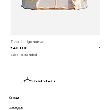
Tente Lodge nomade
​​​​​​​Fo
Price
Price
€400.00
€120
Sales Tax Included
Sales T
Riviera Loc Events
Contact
07 68 76 59 49
contact@riviera-loc-events.com