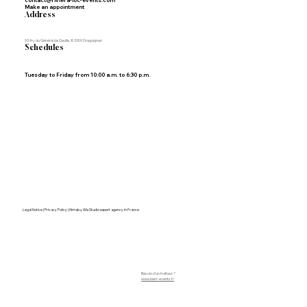
Make an appointment
Address
93 Av. du Général de Gaulle, 83300 Draguignan
Schedules
Tuesday to Friday from 10:00 a.m. to 6:30 p.m.
Legal Notice | Privacy Policy | Himaku, Wix Studio expert agency in France
Besoin d'un traiteur ?
www.best-events.fr