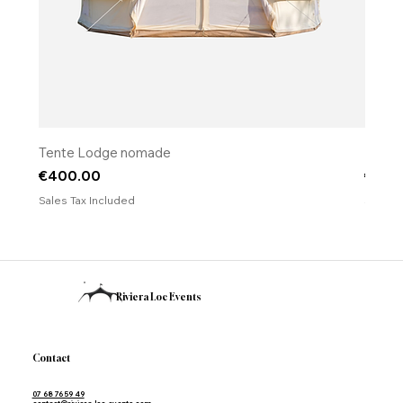
Tente Lodge nomade
​​​​​​​Fo
Price
Price
€400.00
€120
Sales Tax Included
Sales T
Riviera Loc Events
Contact
07 68 76 59 49
contact@riviera-loc-events.com