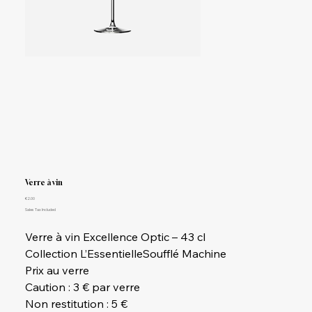
Verre à vin
Price
€2.00
Sales Tax Included
Verre à vin Excellence Optic – 43 cl
Collection L’EssentielleSoufflé Machine
Prix au verre
Caution : 3 € par verre
Non restitution : 5 €