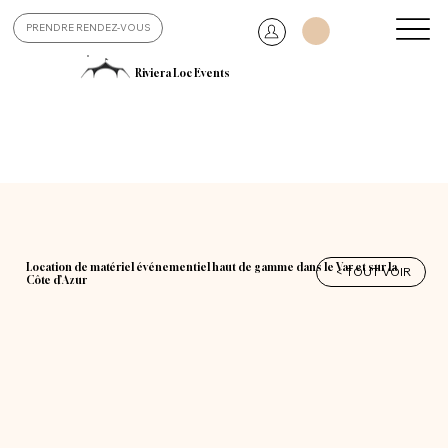
PRENDRE RENDEZ-VOUS
Riviera Loc Events
Location de matériel événementiel haut de gamme dans le Var et sur la
< TOUT VOIR
Côte d’Azur