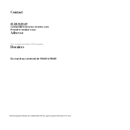
Contact
07 68 76 59 49
contact@riviera-loc-events.com
Prendre rendez-vous
Adresse
93 Av. du Général de Gaulle, 83300 Draguignan
Horaires
Du mardi au vendredi de 10h00 à 18h30
Mentions légales | Politique de confidentialité
|
Himaku, agence experte Wix Studio en France