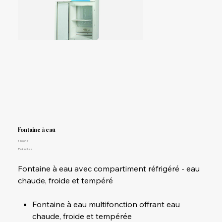
​​​​​​​Fontaine à eau
Prix
120,00 €
TVA Incluse
Fontaine à eau avec compartiment réfrigéré - eau
chaude, froide et tempéré
Fontaine à eau multifonction offrant eau
chaude, froide et tempérée