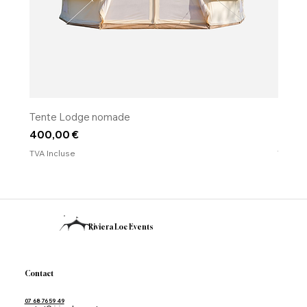
Tente Lodge nomade
​​​​​​​Fo
Prix
Prix
400,00 €
120,0
TVA Incluse
TVA Inc
Riviera Loc Events
Contact
07 68 76 59 49