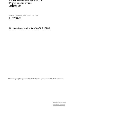
contact@riviera-loc-events.com
Prendre rendez-vous
Adresse
93 Av. du Général de Gaulle, 83300 Draguignan
Horaires
Du mardi au vendredi de 10h00 à 18h30
Mentions légales | Politique de confidentialité
|
Himaku, agence experte Wix Studio en France
Besoin d'un traiteur ?
www.best-events.fr