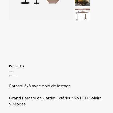
Parasol 3x3
Prix
66,00 €
TVA Incluse
Parasol 3x3 avec poid de lestage
Grand Parasol de Jardin Extérieur 96 LED Solaire
9 Modes