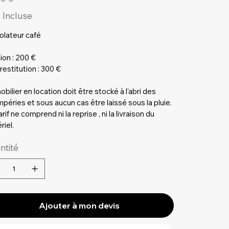
 Incluse
olateur café
ion : 200 €
restitution : 300 €
bilier en location doit être stocké à l'abri des
mpéries et sous aucun cas être laissé sous la pluie.
rif ne comprend ni la reprise , ni la livraison du
riel.
ntité
Ajouter à mon devis