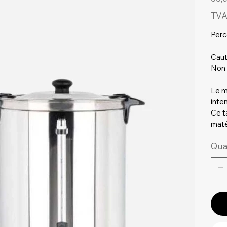
TVA
Perc
Caut
Non 
Le mo
inte
Ce ta
maté
Qua