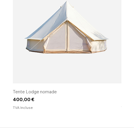
Tente Lodge nomade
​​​​​​​Fo
Prix
Prix
400,00 €
120,0
TVA Incluse
TVA Inc