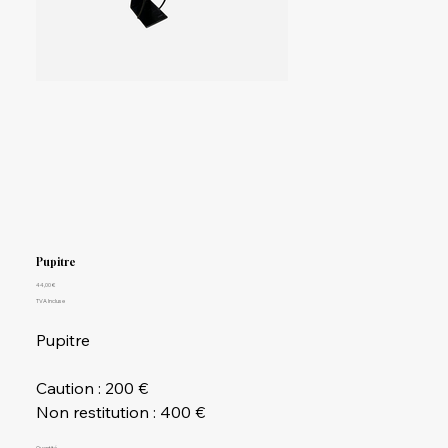
Pupitre
Prix
44,00 €
TVA Incluse
Pupitre
Caution : 200 €
Non restitution : 400 €
Quantité