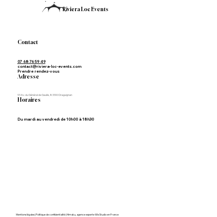
Riviera Loc Events
Contact
07 68 76 59 49
contact@riviera-loc-events.com
Prendre rendez-vous
Adresse
93 Av. du Général de Gaulle, 83300 Draguignan
Horaires
Du mardi au vendredi de 10h00 à 18h30
Mentions légales | Politique de confidentialité
|
Himaku, agence experte Wix Studio en France