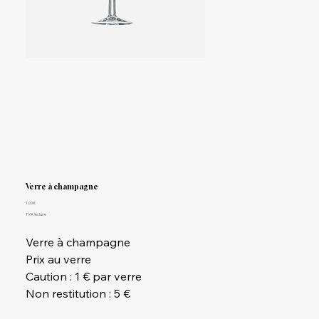
Verre à champagne
Prix
1,00 €
TVA Incluse
Verre à champagne
Prix au verre
Caution : 1 € par verre
Non restitution : 5 €