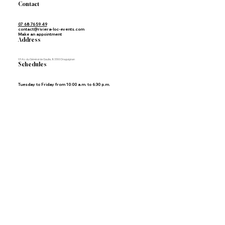
Contact
07 68 76 59 49
contact@riviera-loc-events.com
Make an appointment
Address
93 Av. du Général de Gaulle, 83300 Draguignan
Schedules
Tuesday to Friday from 10:00 a.m. to 6:30 p.m.
Legal Notice | Privacy Policy | Himaku, Wix Studio expert agency in France