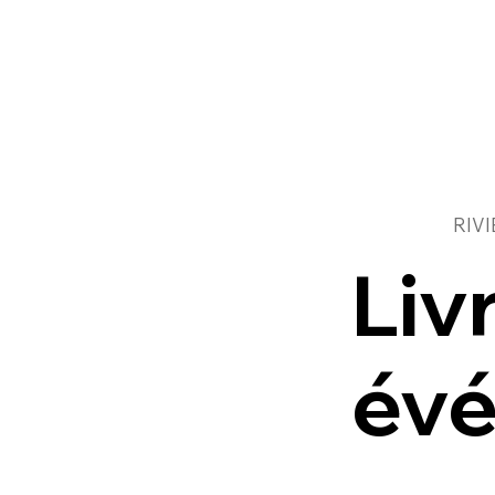
RIV
Liv
év