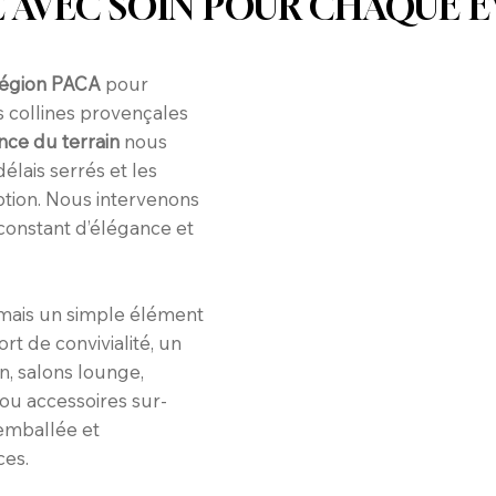
É AVEC SOIN POUR CHAQUE 
région PACA
pour
 collines provençales
nce du terrain
nous
délais serrés et les
ption. Nous intervenons
constant d’élégance et
amais un simple élément
rt de convivialité, un
n, salons lounge,
ou accessoires sur-
emballée et
ces.