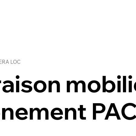
IERA LOC
raison mobili
énement PA