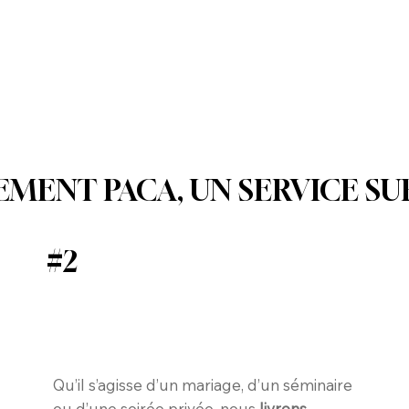
EMENT PACA, UN SERVICE S
#2
Qu’il s’agisse d’un mariage, d’un séminaire
ou d’une soirée privée, nous
livrons