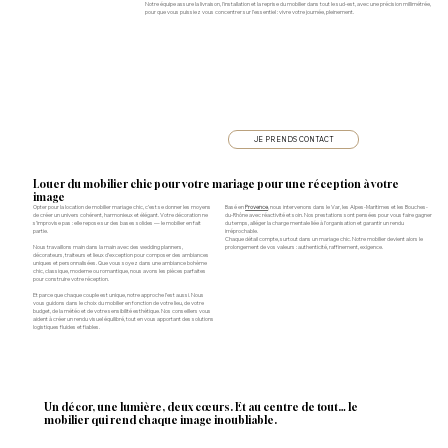
Notre équipe assure la livraison, l'installation et la reprise du mobilier dans tout le sud-est, avec une précision millimétrée,
pour que vous puissiez vous concentrer sur l’essentiel : vivre votre journée, pleinement.
JE PRENDS CONTACT
Louer du mobilier chic pour votre mariage pour une réception à votre
image
Opter pour la location de mobilier mariage chic, c’est se donner les moyens
Basé en
Provence
, nous intervenons dans le Var, les Alpes-Maritimes et les Bouches-
de créer un univers cohérent, harmonieux et élégant. Votre décoration ne
du-Rhône avec réactivité et soin. Nos prestations sont pensées pour vous faire gagner
s’improvise pas : elle repose sur des bases solides — le mobilier en fait
du temps, alléger la charge mentale liée à l'organisation et garantir un rendu
partie.
irréprochable.
Chaque détail compte, surtout dans un mariage chic. Notre mobilier devient alors le
Nous travaillons main dans la main avec des wedding planners,
prolongement de vos valeurs : authenticité, raffinement, exigence.
décorateurs, traiteurs et lieux d’exception pour composer des ambiances
uniques et personnalisées. Que vous soyez dans une ambiance bohème
chic, classique, moderne ou romantique, nous avons les pièces parfaites
pour construire votre réception.
Et parce que chaque couple est unique, notre approche l’est aussi. Nous
vous guidons dans le choix du mobilier en fonction de votre lieu, de votre
budget, de la météo et de votre sensibilité esthétique. Nos conseillers vous
aident à créer un rendu visuel équilibré, tout en vous apportant des solutions
logistiques fluides et fiables.
Un décor, une lumière, deux cœurs. Et au centre de tout… le
mobilier qui rend chaque image inoubliable.