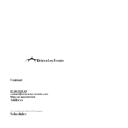
Riviera Loc Events
Contact
07 68 76 59 49
contact@riviera-loc-events.com
Make an appointment
Address
93 Av. du Général de Gaulle, 83300 Draguignan
Schedules
Tuesday to Friday from 10:00 a.m. to 6:30 p.m.