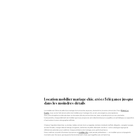
Location mobilier mariage chic, créez l’élégance jusque
dans les moindres détails
Le mobilier est l’âme visuelle d’un mariage. Il structure les espaces, donne le ton, incarne votre style. Chez
Riviera Loc
Events
, nous avons fait de la location de mobilier pour mariage chic un art, une exigence, une signature.
Que votre réception se déroule dans un domaine viticole, en bord de mer, dans un jardin privé ou sous une tente
transparente, chaque élément de mobilier que nous proposons est sélectionné pour sa qualité, son esthétique, sa capacité à
s’harmoniser à une scénographie raffinée.
Chaises Napoléon blanches ou dorées, tables en bois brut ou nappées de blanc éclatant, buffets élégants, canapés lounges,
arches florales, mange-debout design, bougeoirs, lanternes et petits éléments de décor : notre catalogue regorge de
références pensées pour sublimer chaque ambiance de mariage, avec goût et justesse.
Nous mettons un point d'honneur à proposer un
mobilier chic
, mais jamais prétentieux — un mobilier qui accompagne le
moment sans l’écraser, qui respecte l’environnement choisi, qui magnifie sans en faire trop.