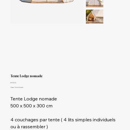
Tente Lodge nomade
Price
€400.00
Sales Tax Included
Tente Lodge nomade
500 x 500 x 300 cm
4 couchages par tente ( 4 lits simples individuels
ou à rassembler )