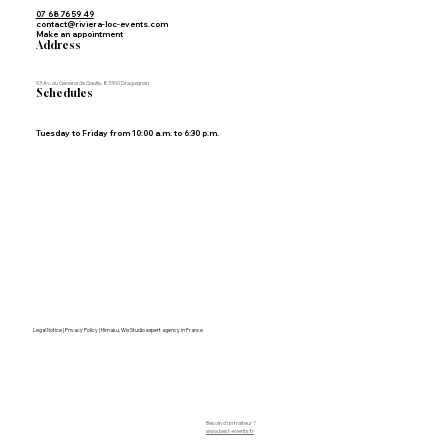
07 68 76 59 49
contact@riviera-loc-events.com
Make an appointment
Address
93 Av. du Général de Gaulle, 83300 Draguignan
Schedules
Tuesday to Friday from 10:00 a.m. to 6:30 p.m.
Legal Notice | Privacy Policy | Himaku, Wix Studio expert agency in France
Besoin d'un traiteur ?
www.best-events.fr