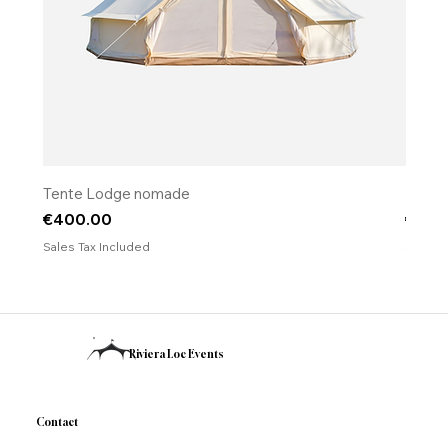
Tente Lodge nomade
​​​​​​​Fo
Price
Price
€400.00
€120
Sales Tax Included
Sales T
Riviera Loc Events
Contact