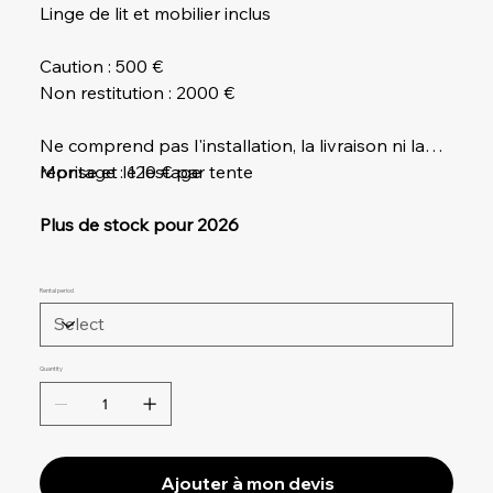
Linge de lit et mobilier inclus
Caution : 500 €
Non restitution : 2000 €
Ne comprend pas l'installation, la livraison ni la
reprise et le lestage
Montage : 120 € par tente
Plus de stock pour 2026
Rental period
Quantity
Ajouter à mon devis