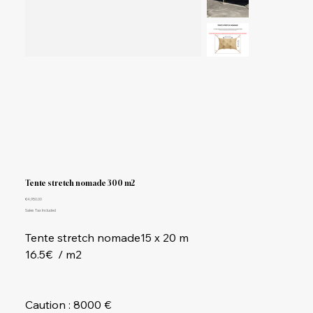
Tente stretch nomade 300 m2
Price
€4,950.00
Sales Tax Included
Tente stretch nomade15 x 20 m
16.5€ / m2
Caution : 8000 €