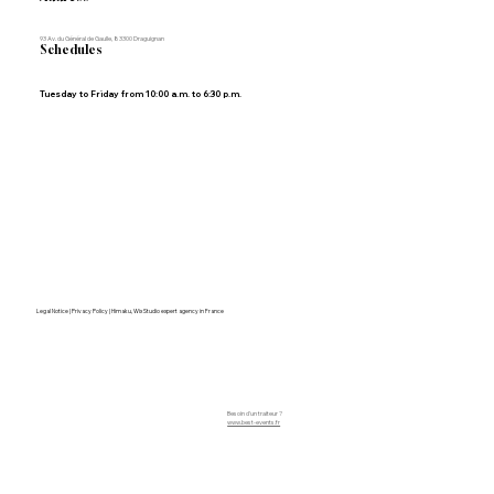
93 Av. du Général de Gaulle, 83300 Draguignan
Schedules
Tuesday to Friday from 10:00 a.m. to 6:30 p.m.
Legal Notice | Privacy Policy | Himaku, Wix Studio expert agency in France
Besoin d'un traiteur ?
www.best-events.fr