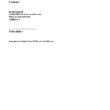
Contact
07 68 76 59 49
contact@riviera-loc-events.com
Make an appointment
Address
93 Av. du Général de Gaulle, 83300 Draguignan
Schedules
Tuesday to Friday from 10:00 a.m. to 6:30 p.m.
Legal Notice | Privacy Policy | Himaku, Wix Studio expert agency in France