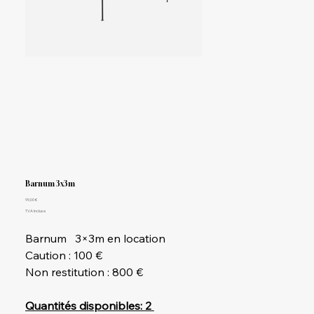
Barnum 3x3m
Prix
99,00 €
TVA Incluse
Barnum 3×3m en location
Caution : 100 €
Non restitution : 800 €
Quantités disponibles: 2